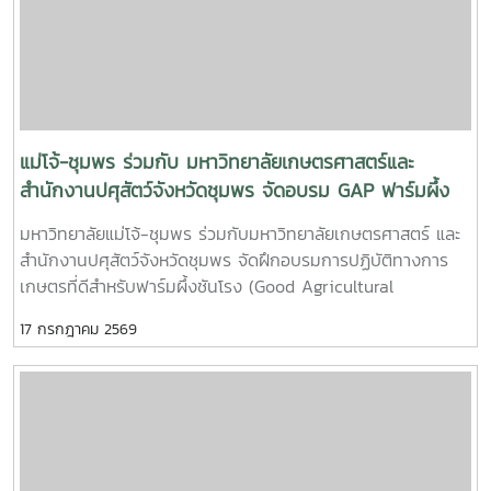
เป็นการสร้างประสบการณ์การเรียนรู้จากสถานการณ์จริง พร้อม
ปลูกฝังความรับผิดชอบต่อสังคมและสิ่งแวดล้อม
แม่โจ้-ชุมพร ร่วมกับ มหาวิทยาลัยเกษตรศาสตร์และ
สำนักงานปศุสัตว์จังหวัดชุมพร จัดอบรม GAP ฟาร์มผึ้ง
ชันโรง ยกระดับมาตรฐานการเลี้ยงสู่การพัฒนาเศรษฐกิจ
มหาวิทยาลัยแม่โจ้-ชุมพร ร่วมกับมหาวิทยาลัยเกษตรศาสตร์ และ
ชุมชนอย่างยั่งยืน
สำนักงานปศุสัตว์จังหวัดชุมพร จัดฝึกอบรมการปฏิบัติทางการ
เกษตรที่ดีสำหรับฟาร์มผึ้งชันโรง (Good Agricultural
Practices for Stingless Bee Farm: GAP) เมื่อวันที่ 9
17 กรกฎาคม 2569
กรกฎาคม พ.ศ. 2569 ณ ห้องประชุมชั้นดาดฟ้า อาคารบุญรอด
ศุภอุดมฤกษ์ มหาวิทยาลัยแม่โจ้-ชุมพรในการนี้ ดร.ฐิระ ทองเหลือ
คณบดีมหาวิทยาลัยแม่โจ้-ชุมพร เป็นประธานกล่าวเปิดการอบรม
และอาจารย์วีรชัย เพชรสุทธิ์ รองคณบดีฝ่ายวิชาการ วิจัยและ
บริการวิชาการ กล่าวต้อนรับผู้เข้าร่วมอบรม โดยได้รับเกียรติจาก
วิทยากรผู้ทรงคุณวุฒิจากสำนักงานปศุสัตว์เขต 8 จังหวัด