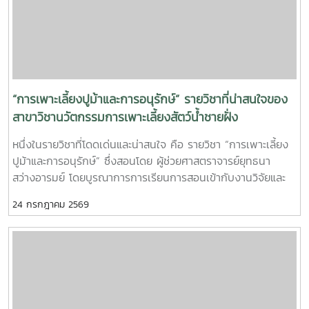
กับองค์กร ตลอดจนพัฒนาทักษะวิชาชีพด้านการเพาะเลี้ยงสัตว์น้ำ
ชายฝั่ง ให้สอดคล้องกับความต้องการของภาคอุตสาหกรรมการ
ผลิตสัตว์น้ำและอื่นๆที่เกี่ยวข้อง
“การเพาะเลี้ยงปูม้าและการอนุรักษ์” รายวิชาที่น่าสนใจของ
สาขาวิชานวัตกรรมการเพาะเลี้ยงสัตว์น้ำชายฝั่ง
หนึ่งในรายวิชาที่โดดเด่นและน่าสนใจ คือ รายวิชา “การเพาะเลี้ยง
ปูม้าและการอนุรักษ์” ซึ่งสอนโดย ผู้ช่วยศาสตราจารย์ยุทธนา
สว่างอารมย์ โดยบูรณาการการเรียนการสอนเข้ากับงานวิจัยและ
การบริการวิชาการ เปิดโอกาสให้นักศึกษาได้เรียนรู้ทั้งภาคทฤษฎี
24 กรกฎาคม 2569
และภาคปฏิบัติ ตั้งแต่ชีววิทยาและวงจรชีวิตของปูม้า การเพาะเลี้ยง
การจัดการทรัพยากรสัตว์น้ำ ตลอดจนแนวทางการอนุรักษ์และการ
ฟื้นฟูทรัพยากรปูม้าในพื้นที่ชายฝั่งนักศึกษาจะได้ลงพื้นที่ปฏิบัติ
งานจริง ร่วมศึกษาวิจัยและทำกิจกรรมบริการวิชาการกับชุมชน
ภาคีเครือข่าย และหน่วยงานที่เกี่ยวข้อง เพื่อแลกเปลี่ยนองค์ความ
รู้และร่วมกันพัฒนาแนวทางการอนุรักษ์ทรัพยากรทางทะเล อัน