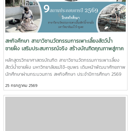
ปากน้ำหลังสวน เข้าร่วมการประชุมฯ ดังกล่าว เพื่อพิจารณาขอ
ความเห็นชอบค่าชดเชยต้นไม้และพืชผล และค่าชดเชยอาคารและสิ่ง
ปลูกสร้างจากกองทุนจัดรูปที่ดินเพื่อพัฒนาพื้นที่มติที่ประชุม รับ
ทราบรายละเอียดราคาและเห็นควรให้เสนอคณะกรรมการจังหวัด
ขอรับเงินอุดหนุนจากกกองทุนจัดรูปเพื่อพัฒนาพื้นที่
สหกิจศึกษา สาขาวิชานวัตกรรมการเพาะเลี้ยงสัตว์น้ำ
ชายฝั่ง เสริมประสบการณ์จริง สร้างบัณฑิตคุณภาพสู่ภาค
อุตสาหกรรมการผลิตสัตว์น้ำ
หลักสูตรวิทยาศาสตรบัณฑิต สาขาวิชานวัตกรรมการเพาะเลี้ยง
สัตว์น้ำชายฝั่ง มหาวิทยาลัยแม่โจ้-ชุมพร เดินหน้าพัฒนาศักยภาพ
นักศึกษาผ่านกระบวนการ สหกิจศึกษา ประจำปีการศึกษา 2569
โดยส่งนักศึกษาออกปฏิบัติงานจริงในสถานประกอบการและหน่วย
25 กรกฎาคม 2569
งานภาคีเครือข่ายเป็นระยะเวลา 4 เดือน เพื่อให้นักศึกษาได้เรียนรู้
จากประสบการณ์ตรง ควบคู่กับการนำองค์ความรู้จากห้องเรียนไป
ประยุกต์ใช้ในการทำงานจริงทั้งนี้ สหกิจศึกษาเป็นส่วนสำคัญของ
การจัดการเรียนการสอน ที่มุ่งเน้นการผลิตบัณฑิตให้มีความพร้อม
ทั้งด้านวิชาการและวิชาชีพ นักศึกษาจะได้ฝึกทักษะการทำงานใน
สภาพแวดล้อมจริง เรียนรู้การแก้ไขปัญหาเฉพาะหน้า อดทน สู้งาน
ซื่อสัตย์ มีสัมมาคารวะ ทำงานร่วมกับผู้อื่นได้ และการปรับตัวให้เข้า